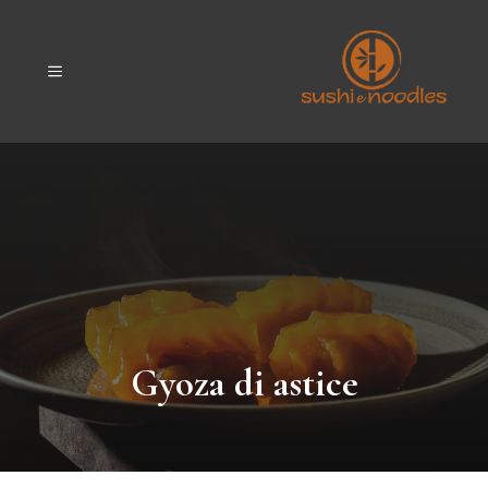
Vai
al
contenuto
MENU
Gyoza di astice