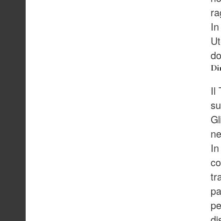
ra
In
Ut
do
Dir
Il
su
Gl
ne
In
co
tr
pa
pe
di