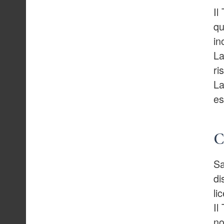
Il
qu
in
La
ri
La
es
C
Sa
di
li
Il
no