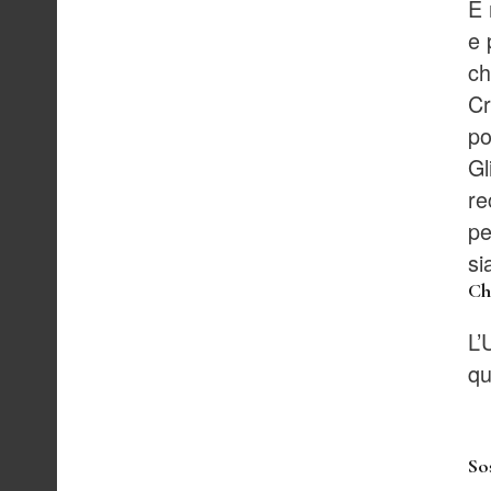
È 
e 
ch
Cr
po
Gl
re
pe
si
Ch
L’
qu
So