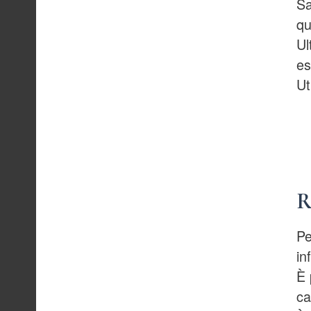
Sa
qu
Ul
es
Ut
R
Pe
in
È 
ca