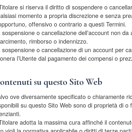
 Titolare si riserva il diritto di sospendere o cancell
alsiasi momento a propria discrezione e senza prea
opportuno, offensivo o contrario a questi Termini.
 sospensione o cancellazione dell’account non da all
sarcimento, rimborso o indennizzo.
 sospensione o cancellazione di un account per cau
onera l’Utente dal pagamento dei compensi o prezz
ontenuti su questo Sito Web
lvo ove diversamente specificato o chiaramente ricon
sponibili su questo Sito Web sono di proprietà di o fo
cenzianti.
 Titolare adotta la massima cura affinché il contenu
n violi la normativa applicabile o diritti di terze par