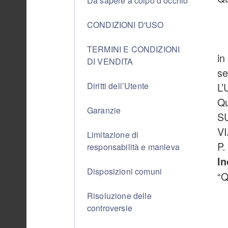
Da sapere a colpo d’occhio
CONDIZIONI D'USO
TERMINI E CONDIZIONI
in
DI VENDITA
se
L’
Diritti dell’Utente
Qu
Garanzie
SU
VI
Limitazione di
P.
responsabilità e manleva
In
Disposizioni comuni
“Q
Risoluzione delle
controversie