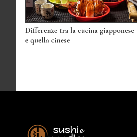
Differenze tra la cucina giapponese
e quella cinese