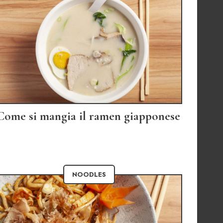
Come si mangia il ramen giapponese
NOODLES