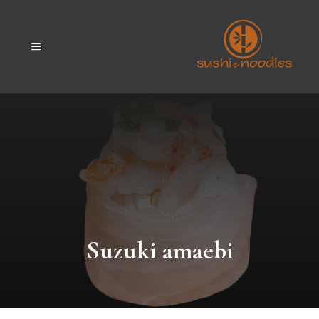
Vai
al
contenuto
MENU
Suzuki amaebi