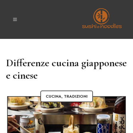
Vai
al
contenuto
MENU
Differenze cucina giapponese
e cinese
CUCINA
,
TRADIZIONI