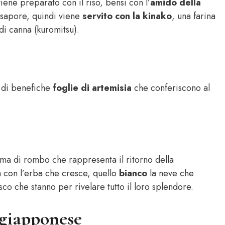
iene preparato con il riso, bensì con l’
amido della
 sapore, quindi viene
servito con la kinako
, una farina
di canna (kuromitsu).
 di benefiche
foglie di artemisia
che conferiscono al
rma di rombo che rappresenta il ritorno della
 con l’erba che cresce, quello
bianco
la neve che
esco che stanno per rivelare tutto il loro splendore.
 giapponese