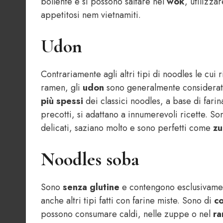
bollente e si possono saltare nel
wok
, utilizza
appetitosi nem vietnamiti.
Udon
Contrariamente agli altri tipi di noodles le cui
ramen, gli
udon
sono generalmente considerat
più spessi
dei classici noodles, a base di farin
precotti, si adattano a innumerevoli ricette. S
delicati, saziano molto e sono perfetti come
z
Noodles soba
Sono
senza glutine
e contengono esclusivam
anche altri tipi fatti con farine miste. Sono di
co
possono consumare caldi, nelle zuppe o nel
ra