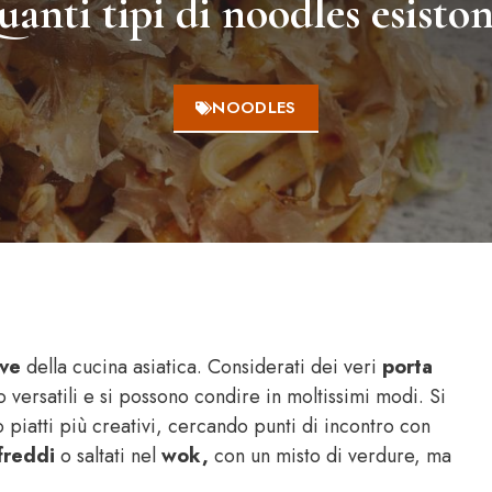
anti tipi di noodles esisto
NOODLES
ave
della cucina asiatica. Considerati dei veri
porta
o versatili e si possono condire in moltissimi modi. Si
o piatti più creativi, cercando punti di incontro con
freddi
o saltati nel
wok,
con un misto di verdure, ma