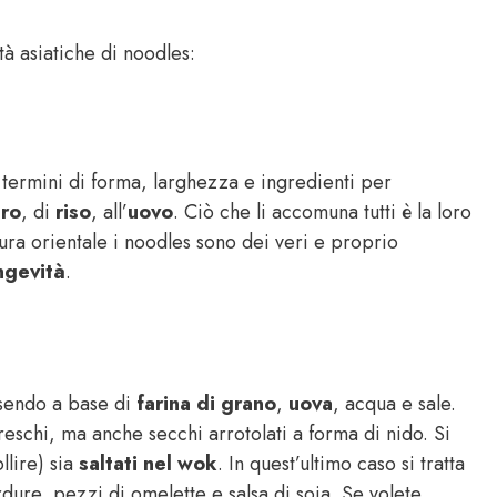
tà asiatiche di noodles:
termini di forma, larghezza e ingredienti per
ero
, di
riso
, all’
uovo
. Ciò che li accomuna tutti è la loro
tura orientale i noodles sono dei veri e proprio
ngevità
.
ssendo a base di
farina di grano
,
uova
, acqua e sale.
reschi, ma anche secchi arrotolati a forma di nido. Si
llire) sia
saltati nel wok
. In quest’ultimo caso si tratta
ure, pezzi di omelette e salsa di soia. Se volete