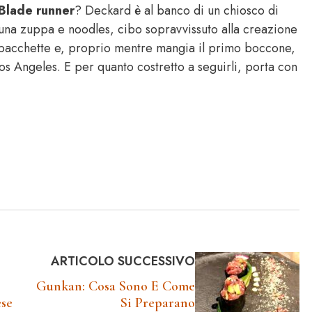
Blade runner
? Deckard è al banco di un chiosco di
 una zuppa e noodles, cibo sopravvissuto alla creazione
ue bacchette e, proprio mentre mangia il primo boccone,
os Angeles. E per quanto costretto a seguirli, porta con
ARTICOLO SUCCESSIVO
Gunkan: Cosa Sono E Come
se
Si Preparano