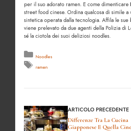
per il suo adorato ramen. E come dimenticare
street food cinese. Ordina qualcosa di simile a
sintetica operata dalla tecnologia. Affila le s
viene prelevato da due agenti della Polizia di L
sé la ciotola dei suoi deliziosi noodles.
Categorie
Noodles
Tag
ramen
ARTICOLO PRECEDENTE
Differenze Tra La Cucina
Giapponese E Quella Cine