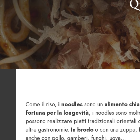
Qu
Come il riso,
i noodles
sono un
alimento chi
fortuna per la longevità
, i noodles sono molt
possono realizzare piatti tradizionali orientali 
altre gastronomie.
In brodo
o con una zuppa,
anche con pollo, gamberi, funghi, uova…