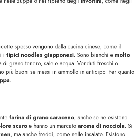
re nelle zuppe o nel ripieno degli
involtini
, come negli
 ricette spesso vengono dalla cucina cinese, come il
i i
tipici noodles giapponesi
. Sono bianchi e
molto
a di grano tenero, sale e acqua. Venduti freschi o
ono più buoni se messi in ammollo in anticipo. Per quanto
uppa
.
ente
farina di grano saraceno
, anche se ne esistono
lore scuro
e hanno un marcato
aroma di nocciola
. Si
men,
ma anche freddi, come nelle insalate. Esistono