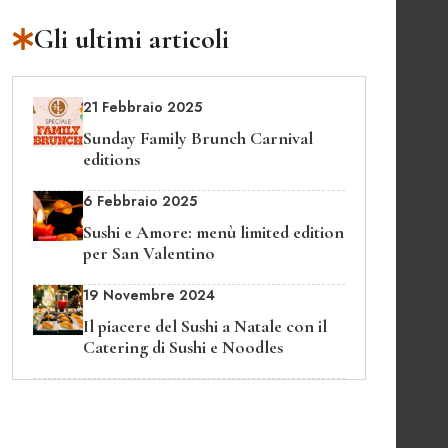
Gli ultimi articoli
21 Febbraio 2025
Sunday Family Brunch Carnival
editions
6 Febbraio 2025
Sushi e Amore: menù limited edition
per San Valentino
19 Novembre 2024
Il piacere del Sushi a Natale con il
Catering di Sushi e Noodles