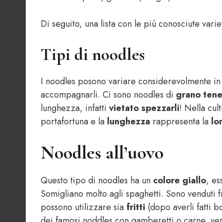
Di seguito, una lista con le più conosciute varie
Tipi di noodles
I noodles posono variare considerevolmente in 
accompagnarli. Ci sono noodles di
grano ten
lunghezza, infatti
vietato spezzarli
! Nella cul
portafortuna e la
lunghezza
rappresenta la
lo
Noodles all’uovo
Questo tipo di noodles ha un
colore giallo
, e
Somigliano molto agli spaghetti. Sono venduti f
possono utilizzare sia
fritti
(dopo averli fatti bo
dei famosi noddles con gamberetti o carne, verd