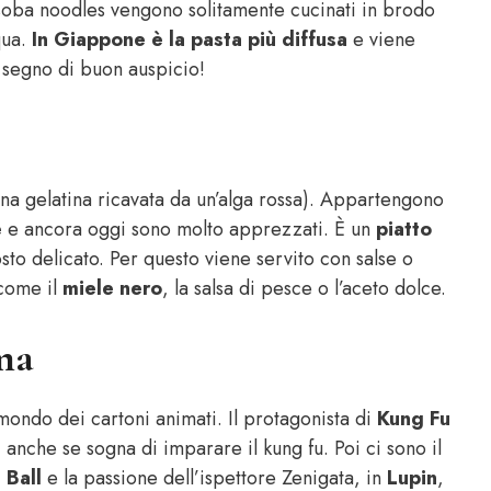
I soba noodles vengono solitamente cucinati in brodo
qua.
In Giappone è la pasta più diffusa
e viene
 segno di buon auspicio!
na gelatina ricavata da un’alga rossa). Appartengono
e
e ancora oggi sono molto apprezzati. È un
piatto
sto delicato. Per questo viene servito con salse o
 come il
miele nero
, la salsa di pesce o l’aceto dolce.
ema
 mondo dei cartoni animati. Il protagonista di
Kung Fu
anche se sogna di imparare il kung fu. Poi ci sono il
 Ball
e la passione dell’ispettore Zenigata, in
Lupin
,