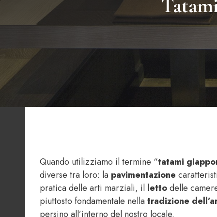
Tatami 
Quando utilizziamo il termine “
tatami giapp
diverse tra loro: la
pavimentazione
caratterist
pratica delle arti marziali, il
letto
delle camere 
piuttosto fondamentale nella
tradizione dell
persino all’interno del nostro locale.